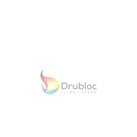
RECUPERADOR A GÁS FRONTAL
RECUPERADOR A GÁ
- ORTAL WILDERNESS
- ORTAL WILDE
THREESIDE 110H
THREESIDE 
$ 6 418.31
$ 6 262.7
1 de 2